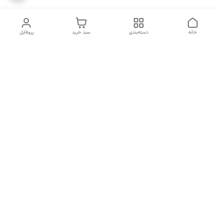
خانه
دسته‌بندی
سبد خرید
پروفایل
دسترسی سریع
انتخاب عطر بر اساس
تماس با ما
شخصیت هر فرد
رضایت مشتری
درباره ما
سیاست حریم خصوصی
انتخاب عطر بر اساس روحیه و
احساسات انسان
شکایات
قوانین و مقررات