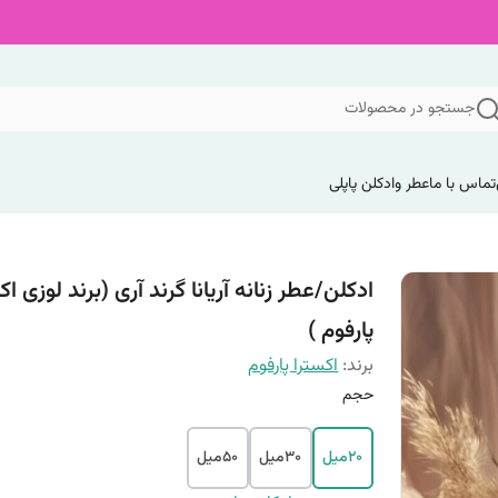
جستجو در محصولات
تماس با ما
عطر وادکلن پاپلی
ادکلن/عطر زنانه آریانا گرند آری (برند لوزی اک
پارفوم )
برند:
اکسترا پارفوم
حجم
۲۰میل
۳۰میل
۵۰میل