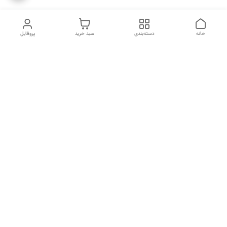
خانه
دسته‌بندی
سبد خرید
پروفایل
دسترسی سریع
انتخاب عطر بر اساس
تماس با ما
شخصیت هر فرد
رضایت مشتری
درباره ما
سیاست حریم خصوصی
انتخاب عطر بر اساس روحیه و
احساسات انسان
شکایات
قوانین و مقررات