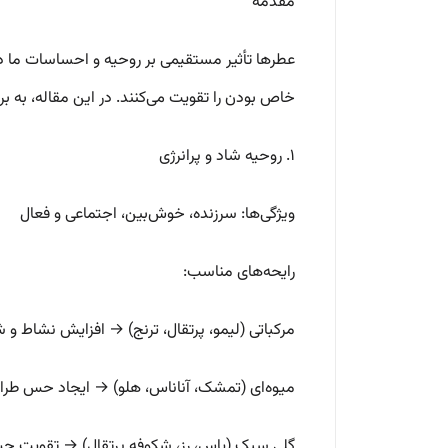
مقدمه
عطرها تأثیر مستقیمی بر روحیه و احساسات ما دار
خاص بودن را تقویت می‌کنند. در این مقاله، به بر
۱. روحیه شاد و پرانرژی
ویژگی‌ها: سرزنده، خوش‌بین، اجتماعی و فعال
رایحه‌های مناسب:
مرکباتی (لیمو، پرتقال، ترنج) → افزایش نشاط و ش
میوه‌ای (تمشک، آناناس، هلو) → ایجاد حس طرا
گلی سبک (یاس، رز، شکوفه پرتقال) → تقویت 