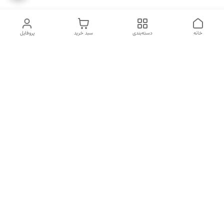
خانه
دسته‌بندی
سبد خرید
پروفایل
دسترسی سریع
انتخاب عطر بر اساس
تماس با ما
شخصیت هر فرد
رضایت مشتری
درباره ما
سیاست حریم خصوصی
انتخاب عطر بر اساس روحیه و
احساسات انسان
شکایات
قوانین و مقررات