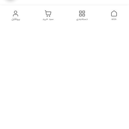
خانه
دسته‌بندی
سبد خرید
پروفایل
دسترسی سریع
انتخاب عطر بر اساس
تماس با ما
شخصیت هر فرد
رضایت مشتری
درباره ما
سیاست حریم خصوصی
انتخاب عطر بر اساس روحیه و
احساسات انسان
شکایات
قوانین و مقررات