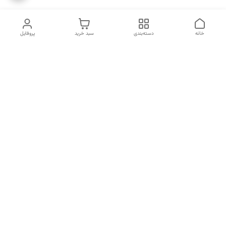
خانه
دسته‌بندی
سبد خرید
پروفایل
دسترسی سریع
انتخاب عطر بر اساس
تماس با ما
شخصیت هر فرد
رضایت مشتری
درباره ما
سیاست حریم خصوصی
انتخاب عطر بر اساس روحیه و
احساسات انسان
شکایات
قوانین و مقررات