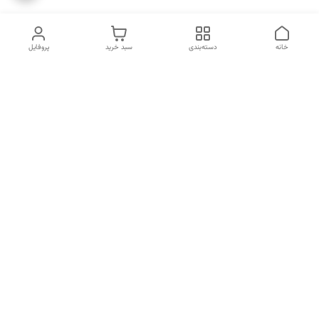
خانه
دسته‌بندی
سبد خرید
پروفایل
دسترسی سریع
انتخاب عطر بر اساس
تماس با ما
شخصیت هر فرد
رضایت مشتری
درباره ما
سیاست حریم خصوصی
انتخاب عطر بر اساس روحیه و
احساسات انسان
شکایات
قوانین و مقررات