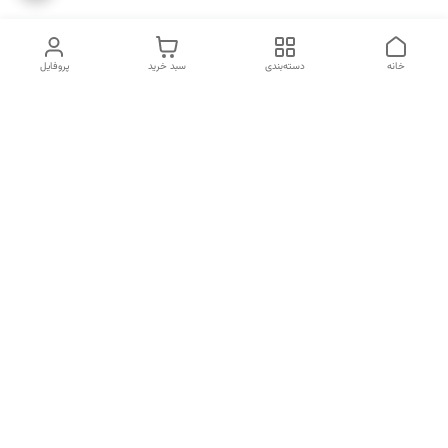
خانه
دسته‌بندی
سبد خرید
پروفایل
دسترسی سریع
انتخاب عطر بر اساس
تماس با ما
شخصیت هر فرد
رضایت مشتری
درباره ما
سیاست حریم خصوصی
انتخاب عطر بر اساس روحیه و
احساسات انسان
شکایات
قوانین و مقررات