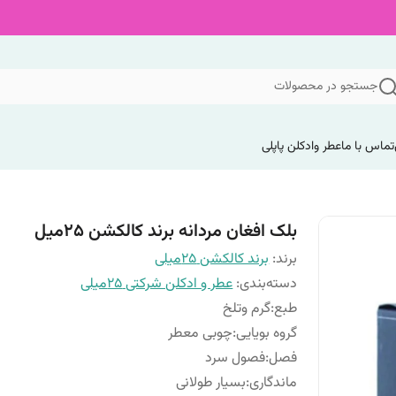
جستجو در محصولات
تماس با ما
عطر وادکلن پاپلی
بلک افغان مردانه برند کالکشن ۲۵میل
برند:
برند کالکشن 25میلی
دسته‌بندی
:
عطر و ادکلن شرکتی 25میلی
طبع
:
گرم وتلخ
گروه بویایی
:
چوبی معطر
فصل
:
فصول سرد
ماندگاری
:
بسیار طولانی