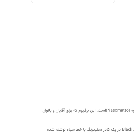
ادکلن بلک افغان-Nasomatto Black Afgano یکی از عطرهای محبوب و خاص دنیا که طرفداران پرشماری هم دارد، محصولی از برند «ناسوماتو» (Nasomatto)است. این پرفیوم که برای آقایان و بانوان
سیاه‌رنگ بودن (قهوه‌ای بسیار تیره) مایع درون بطری عطر بلک افغان، به‌نوعی وجه‌ تسمیه‌ی این عطر به‌حساب می‌آید. روی شیشه، نام Black Afgano در یک کادر سفیدرنگ با خط سیاه نوشته شده