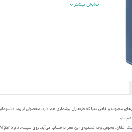
جنسیت
:
زنانه/مردانه
نمایش بیشتر
حجم
:
25میلی لیتر
پراکندگی
:
بسیار عالی