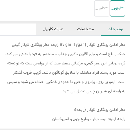
لوزی
داپر
توضیحات
مشخصات
نظرات کاربران
عطر ادکلن بولگاری تایگار | Bvlgari Tygar رایحه عطر بولگاری تایگار گرمی
خنک و تلخ است و برای آقایان ترکیبی جذاب و منحصر به فرد را تداعی می کند.
گروه بویایی این عطر گرمی، مرکباتی معطر ست که از روایحی ست که توانسته
است مورد پسند افراد مختلف با سلایق گوناگون باشد. گریپ فروت آشکار
است. ایمو پرانرژی، پرانرژی و حتی تا حدودی غمگین. صاف می شود و سپس
به رایحه ای شیرین چوبی تبدیل می شود.
عطر ادکلن بولگاری تایگار (رایحه):
رایحه اولیه: لیمو ترش، روایح چوبی، آمبروکسان