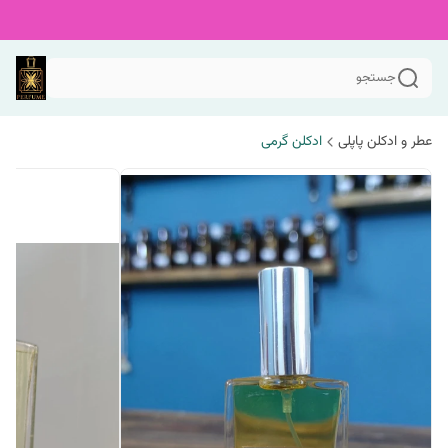
جستجو
عطر و ادکلن پاپلی
ادکلن گرمی