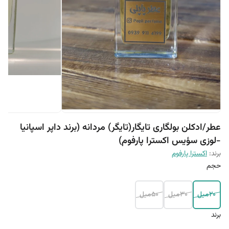
عطر/ادکلن بولگاری تایگار(تایگر) مردانه (برند داپر اسپانیا
-لوزی سؤیس اکسترا پارفوم)
برند:
اکسترا پارفوم
حجم
20میل
30میل
50میل
برند