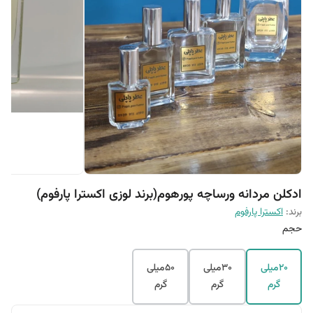
ادکلن مردانه ورساچه پورهوم(برند لوزی اکسترا پارفوم)
برند:
اکسترا پارفوم
حجم
20میلی
30میلی
50میلی
گرم
گرم
گرم