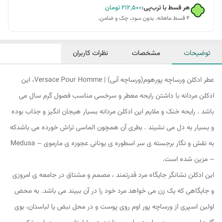
هر قسط با ترب‌پی:
۲۱۲٬۵۰۰
تومان
۴ قسط ماهانه. بدون سود، چک و ضامن.
توضیحات
مشخصات
نظرات کاربران
عطر ادکلن ورساچه پورهوم(ورساچه آبی) | Versace Pour Homme، این
ادکلن مردانه با داشتن رایحه معطر و سرخسی مناسب فصول گرم سال می
باشد . رایحه خنک و ملایم این ادکلن مردانه بسیار هیجان انگیز و جذاب بوده
و بسیار به دل می نشیند . بطری آن همچون الماسی تراش خورده می باشدکه
به نقش و نگار برجسته ی سر اسطوره ی یونانی عجوزه ی مارموی – Medusa
– مزین شده است.
این ادکلن نشانگر جایگاه مرد قدرتمند ، مصمم و مشتاق در جامعه ی امروزی
و جایگاهی که یک زن می خواهد مرد خود را در آن ببیند می باشد. به محض
اولین اسپری از ورساچه پور اوم روی پوست و در محل نبض یا لباستان، بوی