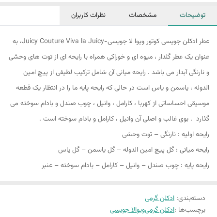
توضیحات
مشخصات
نظرات کاربران
عطر ادکلن جویسی کوتور ویوا لا جویسی-Juicy Couture Viva la Juicy، به
عنوان یک عطر گلدار ، میوه ای و خوراکی همراه با رایحه ای از توت های وحشی
و نارنگی آبدار می باشد . رایحه میانی آن شامل ترکیب لطیفی از پیچ امین
الدوله ، یاسمن و یاس است در حالی که رایحه پایه ما را در انتظار یک قطعه
موسیقی احساساتی از کهربا ، کارامل ، وانیل ، چوب صندل و بادام سوخته می
گذارد . بوی غالب و اصلی آن وانیل ، کارامل و بادام سوخته است .
رایحه اولیه : نارنگی – توت وحشی
رایحه میانی : گل پیچ امین الدوله – گل یاسمن – گل یاس
رایحه پایه : چوب صندل – وانیل – کارامل – بادام سوخته – عنبر
دسته‌بندی
:
ادکلن گرمی
برچسب‌ها :
ادکلن گرمی
ویوالا جویسی