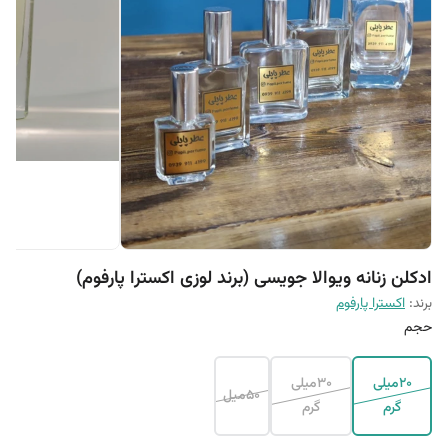
ادکلن زنانه ویوالا جویسی (برند لوزی اکسترا پارفوم)
برند:
اکسترا پارفوم
حجم
20میلی
30میلی
50میل
گرم
گرم