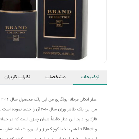
توضیحات
مشخصات
نظرات کاربران
من این بلک ظاهر ورژن سال 10
و In Black هم با خط کوچک‌تر زیر آن روی شیشه نقش بسته است. یک خط فلزی مسی‌رنگ با انحنای کم در پایین نام Bvlgari دیده می‌شود که با در بطری بولگاری من هارمونی خوبی ایجاد کرده است.