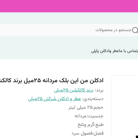
جستجو در محصولات
تماس با ما
عطر وادکلن پاپلی
ادکلن من این بلک مردانه 25میل برند کالکشن
برند:
برند کالکشن 25میلی
دسته‌بندی
:
عطر و ادکلن شرکتی 25میلی
حجم
:
25 میلی لیتر
جنسیت
:
مردانه
طبع
:
گرم وتلخ
فصل
:
فصول سرد