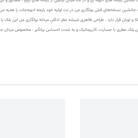
 ابتدایی رایحه های ادویه ای و در نت میانی ترکیبی از رایحه های چرم ، شقایق و گل
 جانشین نسخه‌های قبلی بولگاری من در نت اولیه خود رایحه ادویه‌جات را هدیه می‌ک
کا و لوبان قرار دارد . طراحی ظاهری شیشه عطر ادکلن مردانه بولگاری من این بلک با
من این بلک عطری با جسارت، کاریزماتیک و به شدت احساس برانگیز ، مخصوص مردان 