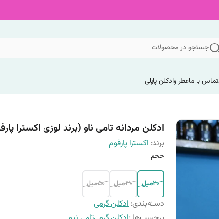
جستجو در محصولات
تماس با ما
عطر وادکلن پاپلی
ادکلن مردانه تامی ناو (برند لوزی اکسترا پارف
برند:
اکسترا پارفوم
حجم
20میل
30میل
50میل
دسته‌بندی
:
ادکلن گرمی
برچسب‌ها :
ادکلن گرمی
تامی نیو