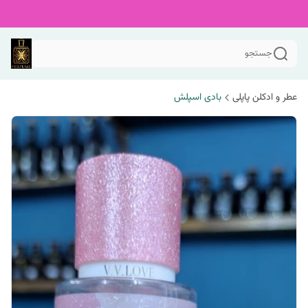
جستجو
عطر و ادکلن پاپلی
بادی اسپلش