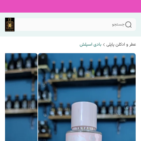
جستجو
عطر و ادکلن پاپلی
بادی اسپلش