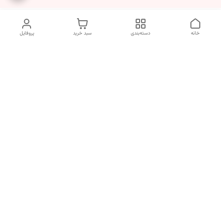
خانه
دسته‌بندی
سبد خرید
پروفایل
دسترسی سریع
انتخاب عطر بر اساس
تماس با ما
شخصیت هر فرد
رضایت مشتری
درباره ما
سیاست حریم خصوصی
انتخاب عطر بر اساس روحیه و
احساسات انسان
شکایات
قوانین و مقررات