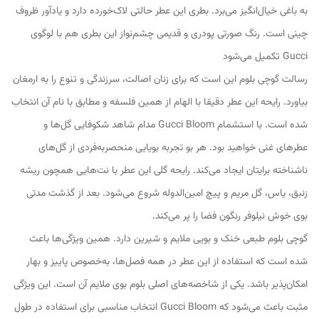
به باغی خیال‌انگیز می‌برد. بطری این عطر حالتی لاک‌خورده دارد و یادآور ظروف
چینی است. رنگ صورتی پودری و قدیمی چشم‌نواز این بطری هم با لوگوی
Gucci تکمیل می‌شود
رسالت گوچی‌ بلوم این است که برای زنان اصالت، سرزندگی و تنوع را به ارمغان
بیاورد. رایحه این عطر دقیقا با الهام از همین فلسفه و مطابق با نام آن انتخاب
شده است. با استشمام Gucci Bloom مدام شاهد شکوفایی گل‌ها و
عطرهای غنی خواهید بود. هر بو تجربه بویایی منحصربه‌فردی از گل‌های
ناشناخته برایتان ایجاد می‌کند. رایحه گلی این عطر با نت‌هایی همچون ریشه
زنبق، یاس، گل مریم و پیچ امین‌الدوله شروع می‌شود. بعد از گذشت مدتی
بوی خوش نیلوفر رنگون فضا را پر می‌کند.
گوچی بلوم طبعی خنک و بویی ملایم و شیرین دارد. همین ویژگی‌ها باعث
شده است که استفاده از این عطر در همه فصل‌ها، به‌خصوص پاییز و بهار
امکان‌پذیر باشد. یکی از شاخصه‌های اصلی بلوم بوی ملایم آن است. این ویژگی
مثبت باعث می‌شود که Gucci Bloom انتخاب مناسبی برای استفاده در طول