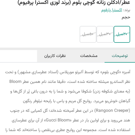
عطر/ادکلن زنانه گوچی بلوم (برند لوزی اکسترا پرفیوم)
برند:
اکسترا پارفوم
حجم
20میل
30میل
50میل
توضیحات
مشخصات
نظرات کاربران
آمیزه «گوچی بلوم» که توسط آلبرتو موریلاس (استاد عطرسازی مشهور) و تحت
نظر الساندرو میشله ساخته شده است، دقیقا مانند نام همین عطر Bloom
(به معنای شکوفه زدن) شکوفا می‌شود و شما را به درون باغی پُر از گل‌ها و
گیاهان خوش‌بو می‌برد. روایح گل مریم و یاس با رایحه نیلوفر رنگون
(Rangoon Creeper) در این عطر آمیخته شده‌اند؛ گل کمیابی که در جنوب
هند می‌روید و برای اولین بار در عطر «Gucci Bloom» از آن برای عطرسازی
استفاده شده است. مجموعه این روایح عطری بی‌نقص را ساخته‌اند که شما را