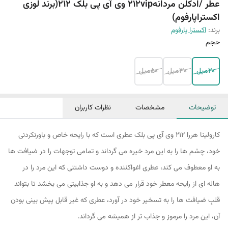
عطر /ادکلن مردانه212vip وی آی پی بلک 212(برند لوزی
اکستراپارفوم)
برند:
اکسترا پارفوم
حجم
20میل
30میل
50میل
توضیحات
مشخصات
نظرات کاربران
کارولینا هررا 212 وی آی پی بلک عطری است که با رایحه خاص و باورنکردنی
خود، چشم ها را به این مرد خیره می گرداند و تمامی توجهات را در ضیافت ها
به او معطوف می کند، عطری اغواکننده و دوست داشتنی که این مرد را در
هاله ای از رایحه معطر خود قرار می دهد و به او جذابیتی می بخشد تا بتواند
قلبِ ضیافت ها را به تسخیر خود در آورد، عطری که غیر قابل پیش بینی بودن
آن، این مرد را مرموز و جذاب تر از همیشه می گرداند.