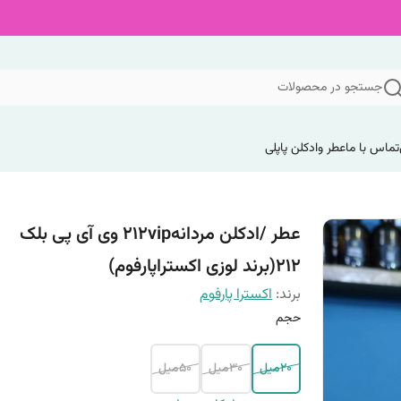
جستجو در محصولات
تماس با ما
عطر وادکلن پاپلی
عطر /ادکلن مردانه212vip وی آی پی بلک
212(برند لوزی اکستراپارفوم)
برند:
اکسترا پارفوم
حجم
20میل
30میل
50میل