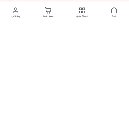
خانه
دسته‌بندی
سبد خرید
پروفایل
دسترسی سریع
انتخاب عطر بر اساس
تماس با ما
شخصیت هر فرد
رضایت مشتری
درباره ما
سیاست حریم خصوصی
انتخاب عطر بر اساس روحیه و
احساسات انسان
شکایات
قوانین و مقررات