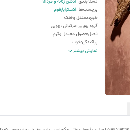
دسته‌بندی
:
ادکلن زنانه و مردانه
برچسب‌ها :
اکستراپارفوم
طبع
:
معتدل وخنک
گروه بویایی
:
مرکباتی ،چوبی
فصل
:
فصول معتدل وگرم
پراکندگی
:
خوب
ماندگاری
:
خوب
نمایش بیشتر
جنسیت
:
زنانه ومردانه