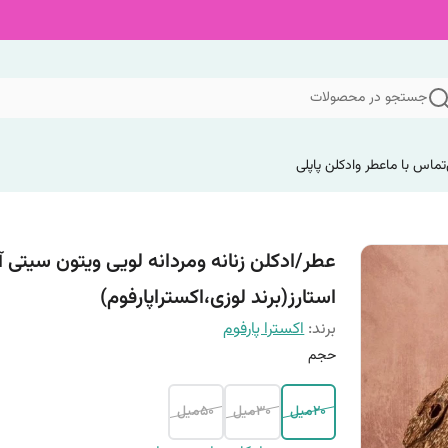
جستجو در محصولات
تماس با ما
عطر وادکلن پاپلی
عطر/ادکلن زنانه ومردانه لویی ویتون سیتی 
استارز(برند لوزی،اکستراپارفوم)
برند:
اکسترا پارفوم
حجم
20میل
30میل
50میل