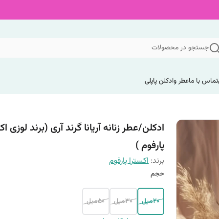
جستجو در محصولات
تماس با ما
عطر وادکلن پاپلی
ادکلن/عطر زنانه آریانا گرند آری (برند لوزی اک
پارفوم )
برند:
اکسترا پارفوم
حجم
۲۰میل
۳۰میل
۵۰میل