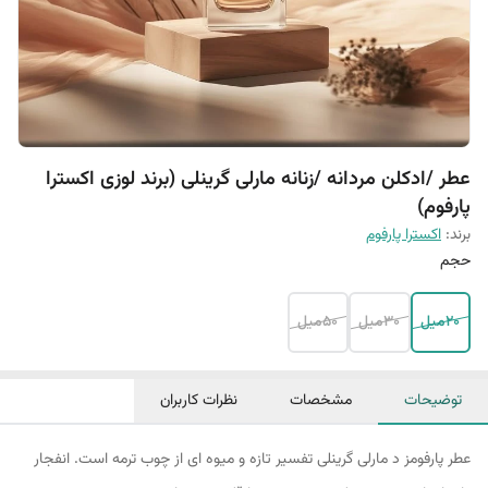
عطر /ادکلن مردانه /زنانه مارلی گرینلی (برند لوزی اکسترا
پارفوم)
برند:
اکسترا پارفوم
حجم
20میل
30میل
50میل
توضیحات
مشخصات
نظرات کاربران
عطر پارفومز د مارلی گرینلی تفسیر تازه و میوه ای از چوب ترمه است. انفجار