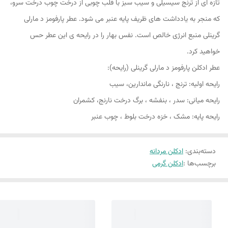
تازه ای از ترنج سیسیلی و سیب سبز با قلب چوبی از درخت چوب درخت سرو،
که منجر به یادداشت های ظریف پایه عنبر می شود. عطر پارفومز د مارلی
گرینلی منبع انرژی خالص است. نفس بهار را در رایحه ی این عطر حس
خواهید کرد.
عطر ادکلن پارفومز د مارلی گرینلی (رایحه):
رایحه اولیه: ترنج ، نارنگی ماندارین، سیب
رایحه میانی: سدر ، بنفشه ، برگ درخت نارنج، کشمران
رایحه پایه: مشک ، خزه درخت بلوط ، چوب عنبر
دسته‌بندی
:
ادکلن مردانه
برچسب‌ها :
ادکلن گرمی