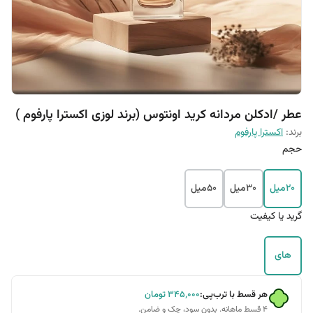
عطر /ادکلن مردانه کرید اونتوس (برند لوزی اکسترا پارفوم )
برند:
اکسترا پارفوم
حجم
20میل
30میل
50میل
گرید یا کیفیت
های
هر قسط با ترب‌پی:
۳۴۵٬۰۰۰
تومان
۴ قسط ماهانه. بدون سود، چک و ضامن.