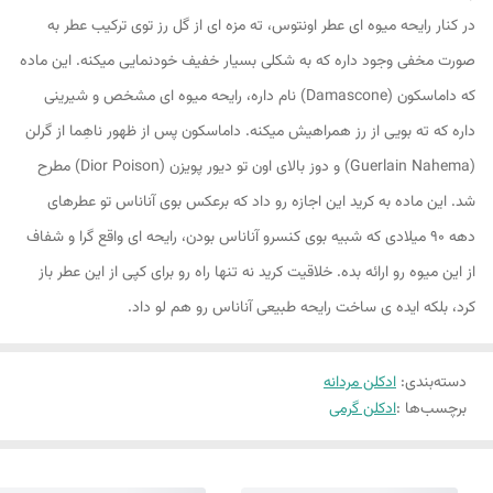
در کنار رایحه میوه ای عطر اونتوس، ته مزه ای از گل رز توی ترکیب عطر به
صورت مخفی وجود داره که به شکلی بسیار خفیف خودنمایی میکنه. این ماده
که داماسکون (Damascone) نام داره، رایحه میوه ای مشخص و شیرینی
داره که ته بویی از رز همراهیش میکنه. داماسکون پس از ظهور ناهِما از گرلن
(Guerlain Nahema) و دوز بالای اون تو دیور پویزن (Dior Poison) مطرح
شد. این ماده به کرید این اجازه رو داد که برعکس بوی آناناس تو عطرهای
دهه ۹۰ میلادی که شبیه بوی کنسرو آناناس بودن، رایحه ای واقع گرا و شفاف
از این میوه رو ارائه بده. خلاقیت کرید نه تنها راه رو برای کپی از این عطر باز
کرد، بلکه ایده ی ساخت رایحه طبیعی آناناس رو هم لو داد.
دسته‌بندی
:
ادکلن مردانه
برچسب‌ها :
ادکلن گرمی