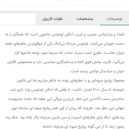
توضیحات
مشخصات
نظرات کاربران
تضاد و پارادوکس عجیب و غریب ادکلن اونتوس جادویی است که همگان را به
سمت خویش می‌کشد. اونتوس مردانه بی‌شک یکی از موفق‌ترین عطرهای همه
دوران هاست. عطری است بسیار جذاب که سریعا مورد توجه خانمها قرار
می‌گیرد. قدرت پخش فوق العاده و ماندگاری مناسبی دارد و مخصوص آقایان
جوان و میانسال لوکس پسند است.
معمولا روایح میوه‌ای رو با عطرهای زنونه به خاطر میاریم اما این قانون
نانوشته تا سال ۲۰۱۰ اعتبار داشت، تا وقتی که ادکلن اونتوس وارد بازی شد.
ساندیسِ سیب/آناناسِ این عطر بارزترین ویژگی این عطره که باعث محبوبیت
جهانی این عطر شد. هرچند که پیش از اون هم روایح میوه ای مشابه توی
برندهای دیگه برای عطرهای اسپرت و سن پایین مردونه بکار رفته بود. مثلا برند
بِنِتون چند تا از این گونه روایح میوه ای مردونه داشته.