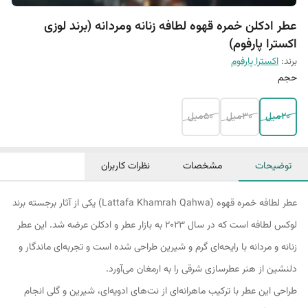
عطر ادکلن خمره قهوه لطافه زنانه ومردانه (برند لوزی
اکسترا پارفوم)
برند:
اکسترا پارفوم
حجم
20میل
30میل
50میل
توضیحات
مشخصات
نظرات کاربران
عطر لطافه خمره قهوه (Lattafa Khamrah Qahwa) یکی از آثار برجسته برند
لوکس لطافه است که در سال 2023 به بازار عطر و ادکلن عرضه شد. این عطر
زنانه و مردانه با رایحه‌ای گرم و شیرین طراحی شده است و تجربه‌ای ماندگار و
دلنشین از هنر عطرسازی شرقی را به ارمغان می‌آورد.
طراحی این عطر با ترکیب ماهرانه‌ای از نت‌های ادویه‌ای، شیرین و گلی انجام