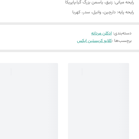
رایحه میانی: زنبق، ياسمن بزرگ گيا،پاپريکا
رایحه پایه: دارچين، وانيل، سدر، کهربا
دسته‌بندی
:
ادکلن مردانه
برچسب‌ها :
کلایو کریستین ایکس