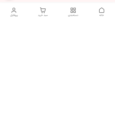
خانه
دسته‌بندی
سبد خرید
پروفایل
دسترسی سریع
انتخاب عطر بر اساس
تماس با ما
شخصیت هر فرد
رضایت مشتری
درباره ما
سیاست حریم خصوصی
انتخاب عطر بر اساس روحیه و
احساسات انسان
شکایات
قوانین و مقررات