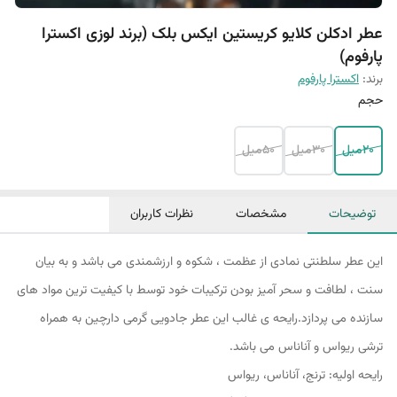
عطر ادکلن کلایو کریستین ایکس بلک (برند لوزی اکسترا
پارفوم)
برند:
اکسترا پارفوم
حجم
20میل
30میل
50میل
توضیحات
مشخصات
نظرات کاربران
این عطر سلطنتی نمادی از عظمت ، شکوه و ارزشمندی می باشد و به بیان
سنت ، لطافت و سحر آمیز بودن ترکیبات خود توسط با کیفیت ترین مواد های
سازنده می پردازد.رایحه ی غالب این عطر جادویی گرمی دارچین به همراه
ترشی ریواس و آناناس می باشد.
رایحه اولیه: ترنج، آناناس، ريواس