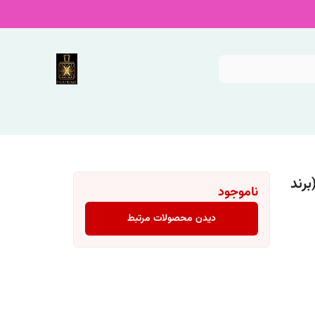
 ادکلن زنانه مردانه دولچه گابانا وایب 3(برند
ناموجود
دیدن محصولات مرتبط