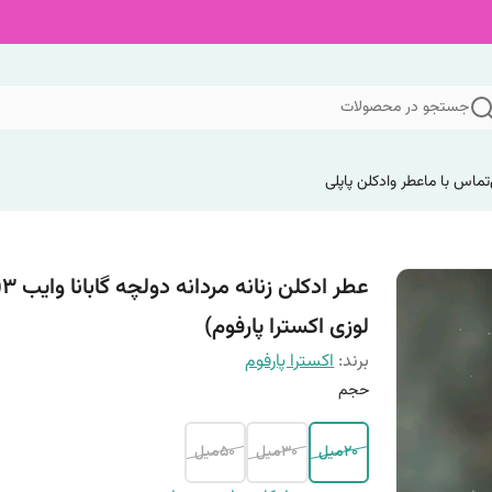
جستجو در محصولات
تماس با ما
عطر وادکلن پاپلی
عطر
لوزی اکسترا پارفوم)
برند:
اکسترا پارفوم
حجم
20میل
30میل
50میل