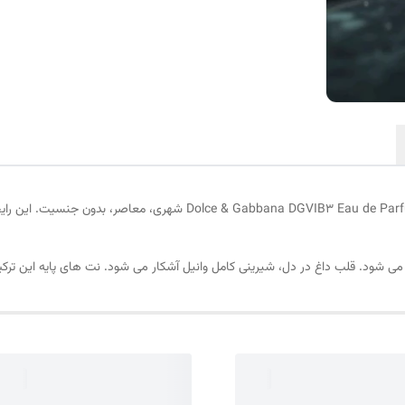
عطر ادکلن دی اند جی دی جی وی ای بی ۳ ادوپرفیوم | GVIB3 Eau de Parfum
 می شود. قلب داغ در دل، شیرینی کامل وانیل آشکار می شود. نت های پایه این ترکی