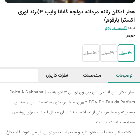
عطر ادکلن زنانه مردانه دولچه گابانا وایب 3(برند لوزی
اکسترا پارفوم)
برند:
اکسترا پارفوم
حجم
20میل
30میل
50میل
توضیحات
مشخصات
نظرات کاربران
عطر ادکلن دی اند جی دی جی وی ای بی ۳ ادوپرفیوم | Dolce & Gabbana
DGVIB3 Eau de Parfum شهری، معاصر، بدون جنسیت. این رایحه ای
جسورانه و معاصر، غنی از تضادها و نت های مجلل است که برای پوشیدن
همه ساخته شده است.
. نکات بالا رایحه با نت های تازه و معطر اسطوخودوس باز می شود. قلب داغ