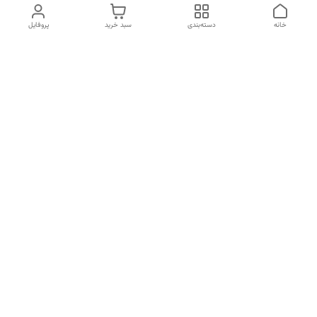
خانه
دسته‌بندی
سبد خرید
پروفایل
دسترسی سریع
انتخاب عطر بر اساس
تماس با ما
شخصیت هر فرد
رضایت مشتری
درباره ما
سیاست حریم خصوصی
انتخاب عطر بر اساس روحیه و
احساسات انسان
شکایات
قوانین و مقررات