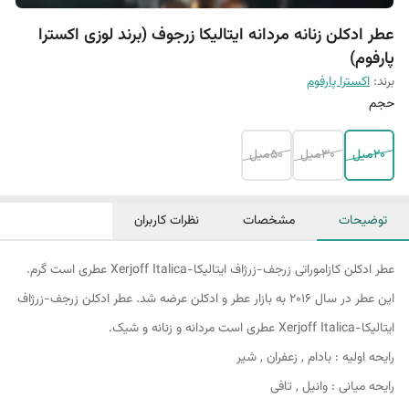
عطر ادکلن زنانه مردانه ایتالیکا زرجوف (برند لوزی اکسترا
پارفوم)
برند:
اکسترا پارفوم
حجم
۲۰میل
30میل
50میل
توضیحات
مشخصات
نظرات کاربران
عطر ادکلن کازاموراتی زرجف-زرژاف ایتالیکا-Xerjoff Italica عطری است گرم.
این عطر در سال 2016 به بازار عطر و ادکلن عرضه شد. عطر ادکلن زرجف-زرژاف
ایتالیکا-Xerjoff Italica عطری است مردانه و زنانه و شیک.
رایحه اولیه : بادام , زعفران , شیر
رایحه میانی : وانیل , تافی