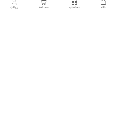
خانه
دسته‌بندی
سبد خرید
پروفایل
دسترسی سریع
انتخاب عطر بر اساس
تماس با ما
شخصیت هر فرد
رضایت مشتری
درباره ما
سیاست حریم خصوصی
انتخاب عطر بر اساس روحیه و
احساسات انسان
شکایات
قوانین و مقررات