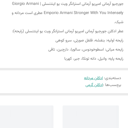
جورجیو آرمانی امپریو آرمانی استرانگر ویت یو اینتنسلی | Giorgio Armani
Emporio Armani Stronger With You Intensely عطری است مردانه و
شیک.
عطر ادکلن جورجیو آرمانی امپریو آرمانی استرانگر ویت یو اینتنسلی (رایحه):
رایحه اولیه: بنفشه، فلفل صورتی، سرو کوهی
رایحه میانی: اسطوخودوس، سالویا، دارچین، تافی
رایحه پایه: وانیل، دانه تونکا، جیر، کهربا
دسته‌بندی
:
ادکلن مردانه
برچسب‌ها :
ادکلن گرمی