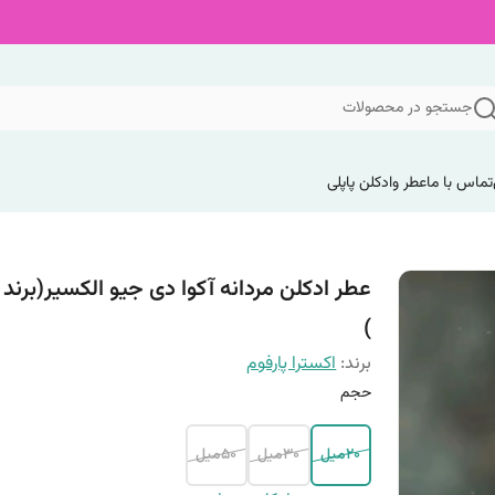
جستجو در محصولات
تماس با ما
عطر وادکلن پاپلی
عطر ادکلن مردانه آکوا دی جیو الکسیر(برند 
)
برند:
اکسترا پارفوم
حجم
20میل
30میل
50میل