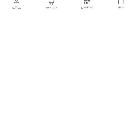
خانه
دسته‌بندی
سبد خرید
پروفایل
دسترسی سریع
انتخاب عطر بر اساس
تماس با ما
شخصیت هر فرد
رضایت مشتری
درباره ما
سیاست حریم خصوصی
انتخاب عطر بر اساس روحیه و
احساسات انسان
شکایات
قوانین و مقررات