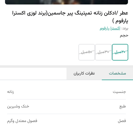
عطر /ادکلن زنانه تمپتینگ پیر جاسمین(برند لوزی اکسترا
پارفوم )
برند:
اکسترا پارفوم
حجم
20میل
30میل
50میل
مشخصات
نظرات کاربران
جنسیت
زنانه
طبع
خنک وشیرین
فصل
فصول معتدل وگرم