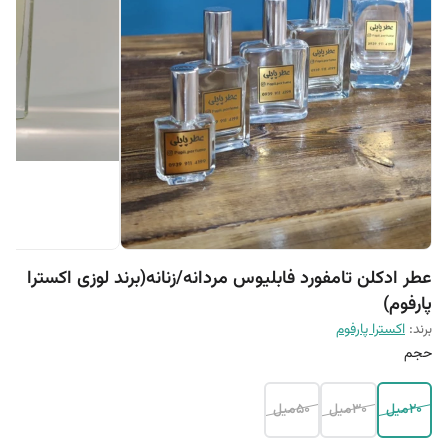
عطر ادکلن تامفورد فابلیوس مردانه/زنانه(برند لوزی اکسترا
پارفوم)
برند:
اکسترا پارفوم
حجم
20میل
30میل
50میل