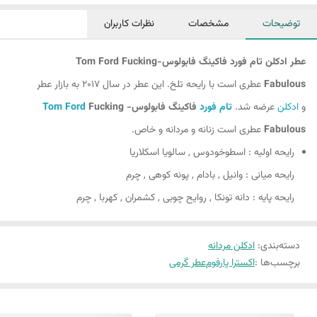
توضیحات
مشخصات
نظرات کاربران
عطر ادکلن تام فورد فاکینگ فابولوس-Tom Ford Fucking
Fabulous
عطری است با رایحه تلخ. این عطر در سال 2017 به بازار عطر
و
ادکلن
عرضه شد.
تام فورد
فاکینگ فابولوس-
Fucking
Tom Ford
Fabulous
عطری است زنانه و مردانه و خاص.
رایحه اولیه : اسطوخودوس , سالویا اسکلاریا
رایحه میانی : وانیل , بادام , پونه کوهی , چرم
رایحه پایه : دانه تونکا , روایح چوبی , کشمران , کهربا , چرم
دسته‌بندی
:
ادکلن مردانه
برچسب‌ها :
اکسترا پارفوم
عطر گرمی