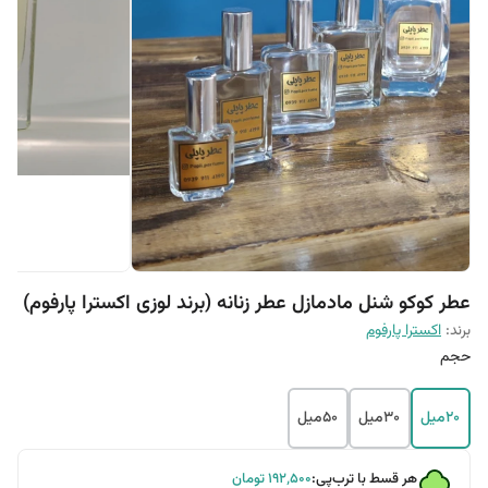
عطر کوکو شنل مادمازل عطر زنانه (برند لوزی اکسترا پارفوم)
برند:
اکسترا پارفوم
حجم
20میل
30میل
50میل
هر قسط با ترب‌پی:
۱۹۲٬۵۰۰
تومان