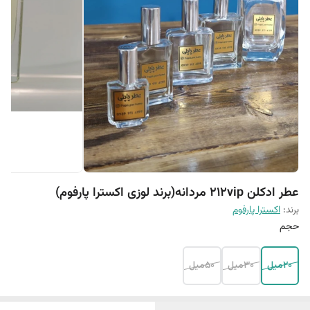
عطر ادکلن 212vip مردانه(برند لوزی اکسترا پارفوم)
برند:
اکسترا پارفوم
حجم
20میل
30میل
50میل