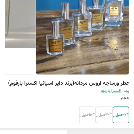
عطر ورساچه اروس مردانه(برند داپر اسپانیا اکسترا پارفوم)
برند:
اکسترا پارفوم
حجم
20میل
30میل
50میل