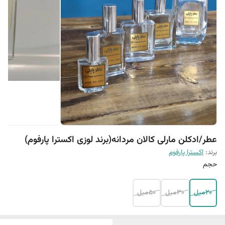
عطر/ادکلن مارلی کالان مردانه(برند لوزی اکسترا پارفوم)
برند:
اکسترا پارفوم
حجم
20میل
30میل
50میل