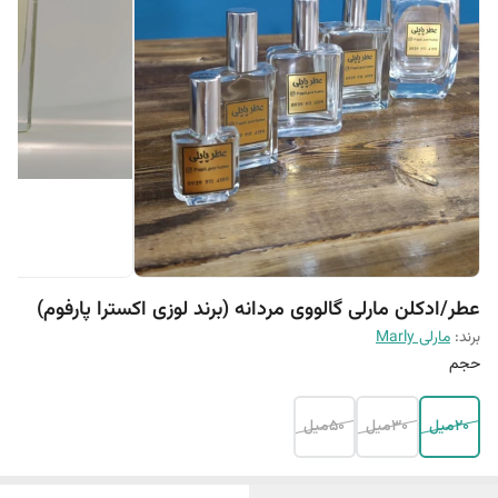
عطر/ادکلن مارلی گالووی مردانه (برند لوزی اکسترا پارفوم)
برند:
مارلی Marly
حجم
20میل
30میل
50میل