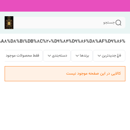
جستجو
%D8%A8%D8%A7%D8%B1%D8%A8%D8%B1%DB%8C%20%D9%84%D9%86%D8%AF%D9%86
جدیدترین
برندها
دسته‌بندی
فقط محصولات موجود
کالایی در این صفحه موجود نیست