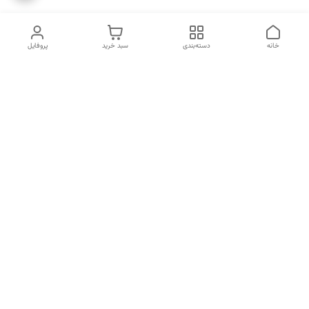
خانه
دسته‌بندی
سبد خرید
پروفایل
دسترسی سریع
انتخاب عطر بر اساس
تماس با ما
شخصیت هر فرد
رضایت مشتری
درباره ما
سیاست حریم خصوصی
انتخاب عطر بر اساس روحیه و
احساسات انسان
شکایات
قوانین و مقررات