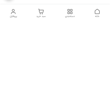
خانه
دسته‌بندی
سبد خرید
پروفایل
دسترسی سریع
انتخاب عطر بر اساس
تماس با ما
شخصیت هر فرد
رضایت مشتری
درباره ما
سیاست حریم خصوصی
انتخاب عطر بر اساس روحیه و
احساسات انسان
شکایات
قوانین و مقررات