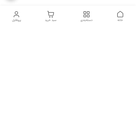
خانه
دسته‌بندی
سبد خرید
پروفایل
دسترسی سریع
انتخاب عطر بر اساس
تماس با ما
شخصیت هر فرد
رضایت مشتری
درباره ما
سیاست حریم خصوصی
انتخاب عطر بر اساس روحیه و
احساسات انسان
شکایات
قوانین و مقررات