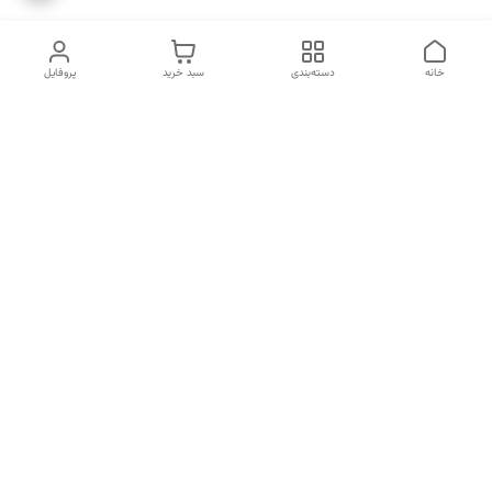
خانه
دسته‌بندی
سبد خرید
پروفایل
دسترسی سریع
انتخاب عطر بر اساس
تماس با ما
شخصیت هر فرد
رضایت مشتری
درباره ما
سیاست حریم خصوصی
انتخاب عطر بر اساس روحیه و
احساسات انسان
شکایات
قوانین و مقررات