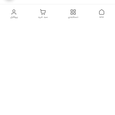
خانه
دسته‌بندی
سبد خرید
پروفایل
دسترسی سریع
انتخاب عطر بر اساس
تماس با ما
شخصیت هر فرد
رضایت مشتری
درباره ما
سیاست حریم خصوصی
انتخاب عطر بر اساس روحیه و
احساسات انسان
شکایات
قوانین و مقررات