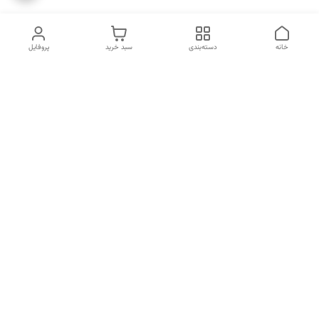
خانه
دسته‌بندی
سبد خرید
پروفایل
دسترسی سریع
انتخاب عطر بر اساس
تماس با ما
شخصیت هر فرد
رضایت مشتری
درباره ما
سیاست حریم خصوصی
انتخاب عطر بر اساس روحیه و
احساسات انسان
شکایات
قوانین و مقررات