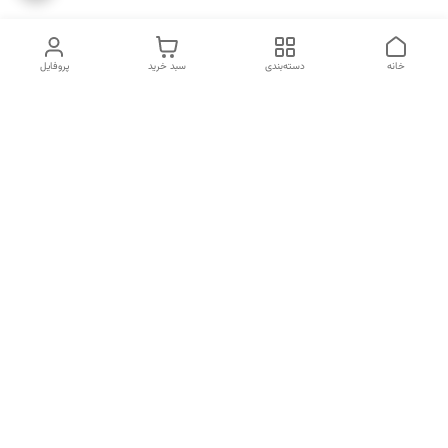
خانه
دسته‌بندی
سبد خرید
پروفایل
دسترسی سریع
انتخاب عطر بر اساس
تماس با ما
شخصیت هر فرد
رضایت مشتری
درباره ما
سیاست حریم خصوصی
انتخاب عطر بر اساس روحیه و
احساسات انسان
شکایات
قوانین و مقررات