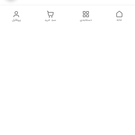
خانه
دسته‌بندی
سبد خرید
پروفایل
دسترسی سریع
انتخاب عطر بر اساس
تماس با ما
شخصیت هر فرد
رضایت مشتری
درباره ما
سیاست حریم خصوصی
انتخاب عطر بر اساس روحیه و
احساسات انسان
شکایات
قوانین و مقررات