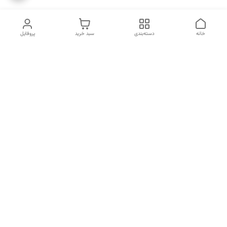
خانه
دسته‌بندی
سبد خرید
پروفایل
دسترسی سریع
انتخاب عطر بر اساس
تماس با ما
شخصیت هر فرد
رضایت مشتری
درباره ما
سیاست حریم خصوصی
انتخاب عطر بر اساس روحیه و
احساسات انسان
شکایات
قوانین و مقررات