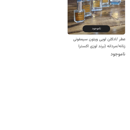
ناموجود
عطر /ادکلن لویی ویتون سیمفونی
زنانه/مردانه (برند لوزی اکسترا
پرفیوم )
ناموجود