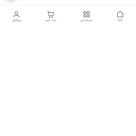
خانه
دسته‌بندی
سبد خرید
پروفایل
دسترسی سریع
انتخاب عطر بر اساس
تماس با ما
شخصیت هر فرد
رضایت مشتری
درباره ما
سیاست حریم خصوصی
انتخاب عطر بر اساس روحیه و
احساسات انسان
شکایات
قوانین و مقررات