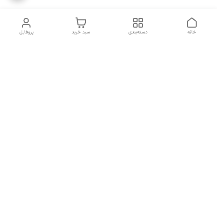
خانه
دسته‌بندی
سبد خرید
پروفایل
دسترسی سریع
انتخاب عطر بر اساس
تماس با ما
شخصیت هر فرد
رضایت مشتری
درباره ما
سیاست حریم خصوصی
انتخاب عطر بر اساس روحیه و
احساسات انسان
شکایات
قوانین و مقررات